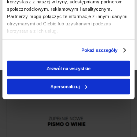
nie wiem.Powinowaci naprawdę fajny magazyn
korzystasz z naszej witryny, udostępniamy partnerom
drukowany już od jakiegoś czasu może nawet
społecznościowym, reklamowym i analitycznym.
Werfikacja wieku
Partnerzy mogą połączyć te informacje z innymi danymi
fajniejszy o innych…
otrzymanymi od Ciebie lub uzyskanymi podczas
Czy masz ukończone 18 lat?
korzystania z ich usług.
TAK
NIE
Pokaż szczegóły
Zezwól na wszystkie
Spersonalizuj