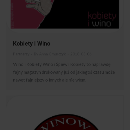
Kobiety i Wino
Partnerzy
By
Anna Gmurczyk
2018-03-06
Wino i Kobiety Wino i Śpiew i Kobiety to naprawdę
fajny magazyn drukowany już od jakiegoś czasu może
nawet fajniejszy o innych ale nie wiem.