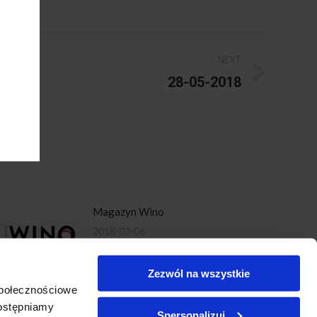
NEXT
28-05-2018
Magazyn Wino
2018-03-06
Zezwól na wszystkie
społecznościowe
dostępniamy
Spersonalizuj