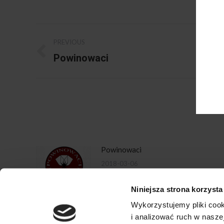
Post
PREVIOUS
navigation
Powinowaci
Previous
post:
Powinowaci
2018-03-06
Niniejsza strona korzysta
Wykorzystujemy pliki cook
i analizować ruch w naszej
Copyright Niemiecki Instytut Wina 2020