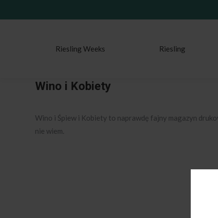
Riesling Weeks
Riesling
Wino i Kobiety
Wino i Śpiew i Kobiety to naprawdę fajny magazyn drukow
nie wiem.