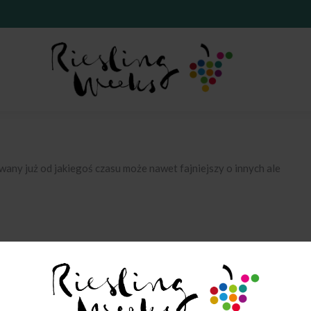
any już od jakiegoś czasu może nawet fajniejszy o innych ale