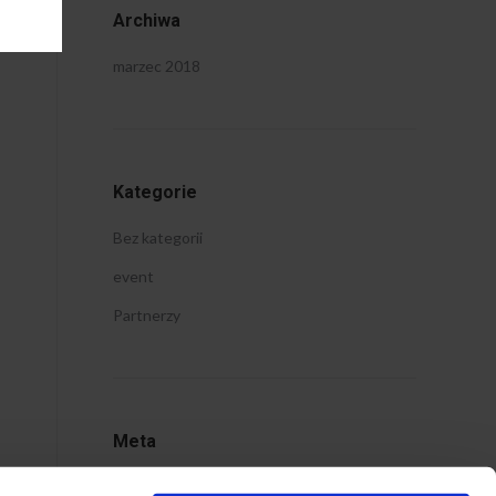
Archiwa
marzec 2018
Kategorie
Bez kategorii
event
Partnerzy
Meta
Zaloguj się