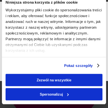
Niniejsza strona korzysta z plików cookie
event
By
Anna Gmurczyk
2018-03-11
Wykorzystujemy pliki cookie do spersonalizowania treści
Warszawa Klub Korkowy
i reklam, aby oferować funkcje społecznościowe i
analizować ruch w naszej witrynie. Informacje o tym, jak
korzystasz z naszej witryny, udostępniamy partnerom
społecznościowym, reklamowym i analitycznym.
Werfikacja wieku
Partnerzy mogą połączyć te informacje z innymi danymi
otrzymanymi od Ciebie lub uzyskanymi podczas
Czy masz ukończone 18 lat?
korzystania z ich usług.
TAK
NIE
Pokaż szczegóły
Zezwól na wszystkie
Spersonalizuj