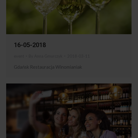
16-05-2018
event
By
Anna Gmurczyk
2018-03-11
Gdańsk Restauracja Winomianiak