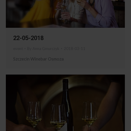
22-05-2018
event
By
Anna Gmurczyk
2018-03-11
Szczecin Winebar Osmoza