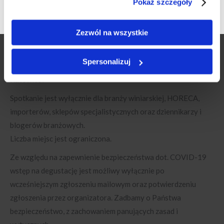
Rieslinga”
Pokaż szczegóły
godz.13.30 – 15.00: lunch
Zezwól na wszystkie
Udział w degustacjach jest bezpłatny.
Zgłoszenia udziału prosimy przesyłać do czwartku 23.07, na
Spersonalizuj
adres info@winaniemieckie.pl – z dopiskiem: „Degustacja
Katowice”.
Spotkanie jest wyłącznie dla branży winiarskiej, HORECA,
importerów, sklepów specjalistycznych oraz dziennikarzy i
blogerów branżowych.
Liczba miejsc jest ograniczona.
Ze względu na zapewnienie bezpieczeństwa dot. COVID-19
wstęp na degustację jest możliwy wyłącznie po
wcześniejszym zgłoszeniu mailowym oraz potwierdzeniu
zgłoszenia przez organizatora. Zadbamy o Państwa
bezpieczeństwo, z zachowaniem panujących zasad i