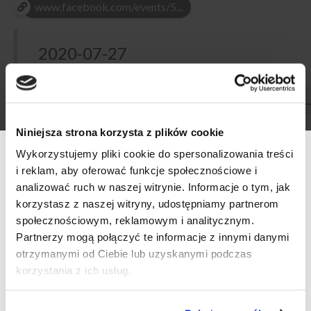
www.facebook.com/events/5...
2020-07-27
12:00 / 15:00
...
Serdecznie zapraszamy do Katowic na komentowaną
Niniejsza strona korzysta z plików cookie
degustację “Różne oblicza Rieslinga”, które odbędzie się w
Wykorzystujemy pliki cookie do spersonalizowania treści
ramach akcji „Riesling Weeks 2020”.
i reklam, aby oferować funkcje społecznościowe i
analizować ruch w naszej witrynie. Informacje o tym, jak
To wyjątkowe wydarzenie poprowadzi Mariusz Kapczyński,
korzystasz z naszej witryny, udostępniamy partnerom
dziennikarz i krytyk winiarski, red. naczelny Vinisfera.pl.
społecznościowym, reklamowym i analitycznym.
Werfikacja wieku
27.07.2020 (Poniedziałek) godz. 12.00 -15.00, Courtyard By
Partnerzy mogą połączyć te informacje z innymi danymi
Marriott Katowice City Center, Ul. Uniwersytecka 13, Sala
otrzymanymi od Ciebie lub uzyskanymi podczas
Czy masz ukończone 18 lat?
Madagaskar.
korzystania z ich usług.
godz.12.00 – 13.30: degustacja komentowana „Różne oblicza
TAK
NIE