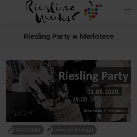
Riesling Party w Merlotece
You are here:
660752448
www.merloteka.pl