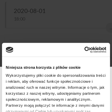
2020-08-01
18:00
...
venue
Merloteka
Poznańska 75E, 62-040 Puszczykowo
Niniejsza strona korzysta z plików cookie
Wykorzystujemy pliki cookie do spersonalizowania treści
i reklam, aby oferować funkcje społecznościowe i
Lato to świetny czas na degustowanie Rieslingów. Dlatego w
analizować ruch w naszej witrynie. Informacje o tym, jak
samym środku sezonu wakacyjnego zaplanowaliśmy Riesling
korzystasz z naszej witryny, udostępniamy partnerom
Party w Merlotece. Zapraszamy na otwartą degustację
społecznościowym, reklamowym i analitycznym.
niemieckich Rieslingów z regionów Mozela, Rheingau,
Werfikacja wieku
Partnerzy mogą połączyć te informacje z innymi danymi
Palatynat i Hesja Nadreńska. Wspólnie zdegustujemy nowe
otrzymanymi od Ciebie lub uzyskanymi podczas