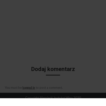
Dodaj komentarz
You must be
logged in
to post a comment.
Copyright Niemiecki Instytut Wina 2020