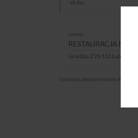
all day
venue
RESTAURACJA MAG
Grodzka 2 20-112 Lublin
Do każdej zakupionej butelki Rieslinga