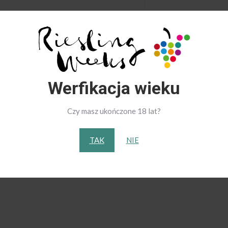
...
IA
Werfikacja wieku
Czy masz ukończone 18 lat?
 na hasło: „Riesling Weeks” – druga butelka Rieslinga z 20% rabatem
TAK
NIE