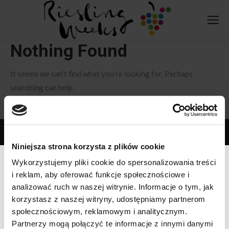
Nothing Found
It seems we can’t find what you’re looking for. Perhaps
searching can help.
Search:
Copyright Niemiecki Instytut Wina 2020
Niniejsza strona korzysta z plików cookie
Wykorzystujemy pliki cookie do spersonalizowania treści
i reklam, aby oferować funkcje społecznościowe i
analizować ruch w naszej witrynie. Informacje o tym, jak
korzystasz z naszej witryny, udostępniamy partnerom
społecznościowym, reklamowym i analitycznym.
Werfikacja wieku
Partnerzy mogą połączyć te informacje z innymi danymi