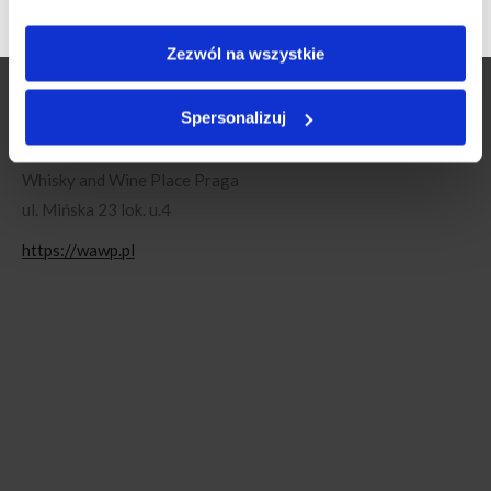
w tych lokacjach:
Zezwól na wszystkie
Whisky and Wine Place Wola
ul. Jana Kazimierza 30 lok. u.7
Spersonalizuj
Whisky and Wine Place Mokotów
ul. Bergamotki 3 lok. u.3
Whisky and Wine Place Praga
ul. Mińska 23 lok. u.4
https://wawp.pl