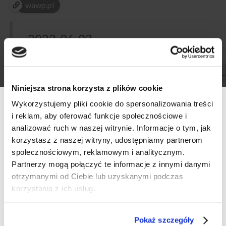
wawp.pl
2023-06-02
00:00
...
Niniejsza strona korzysta z plików cookie
Wykorzystujemy pliki cookie do spersonalizowania treści
venue
i reklam, aby oferować funkcje społecznościowe i
Whisky and Wine Place Wola
analizować ruch w naszej witrynie. Informacje o tym, jak
korzystasz z naszej witryny, udostępniamy partnerom
Jana Kazimierza 30
społecznościowym, reklamowym i analitycznym.
Werfikacja wieku
Partnerzy mogą połączyć te informacje z innymi danymi
otrzymanymi od Ciebie lub uzyskanymi podczas
Serdecznie zapraszamy na spróbowanie niemieckich win w
Czy masz ukończone 18 lat?
korzystania z ich usług.
naszych lokalach w Warszawie. Z okazji „Riesling weeks” w
weekendy będą czekały na państwa otwarte butelki
TAK
NIE
Pokaż szczegóły
wyśmienitych niemieckich win. Zachęcamy do odwiedzenia nas