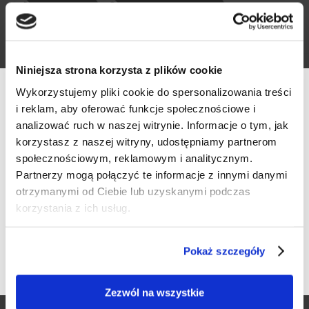
757445577
willaodkrywcow.pl/
Visit Facebook Event
Niniejsza strona korzysta z plików cookie
2024-06-14
Wykorzystujemy pliki cookie do spersonalizowania treści
16:00
i reklam, aby oferować funkcje społecznościowe i
analizować ruch w naszej witrynie. Informacje o tym, jak
...
korzystasz z naszej witryny, udostępniamy partnerom
społecznościowym, reklamowym i analitycznym.
Werfikacja wieku
venue
Partnerzy mogą połączyć te informacje z innymi danymi
Hotel*** Willa Odkrywców
otrzymanymi od Ciebie lub uzyskanymi podczas
Czy masz ukończone 18 lat?
korzystania z ich usług.
58-580 Szklarska Poręba, ul. Okrzei 25
TAK
NIE
Pokaż szczegóły
Serdecznie zapraszamy na degustację rieslingów, którą
poprowadzi Agnieszka Kluszczyńska znana jako Ta Babka od
Zezwól na wszystkie