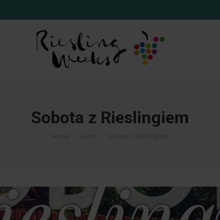
Sobota z Rieslingiem
You are here:
Home
Events
Sobota z Rieslingiem