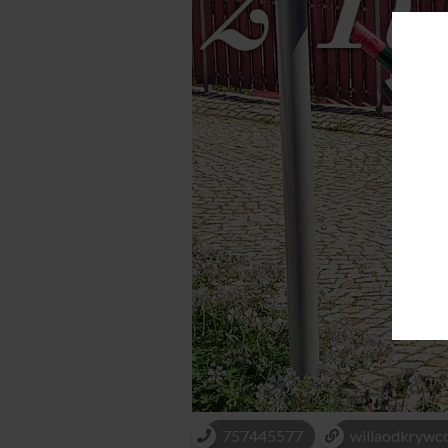
757445577
willaodkrywc