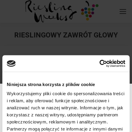
RIESLINGOWY ZAWRÓT GŁOWY
You are here:
Niniejsza strona korzysta z plików cookie
Wykorzystujemy pliki cookie do spersonalizowania treści
i reklam, aby oferować funkcje społecznościowe i
analizować ruch w naszej witrynie. Informacje o tym, jak
korzystasz z naszej witryny, udostępniamy partnerom
społecznościowym, reklamowym i analitycznym.
757445577
willaodkrywcow.pl
Werfikacja wieku
Partnerzy mogą połączyć te informacje z innymi danymi