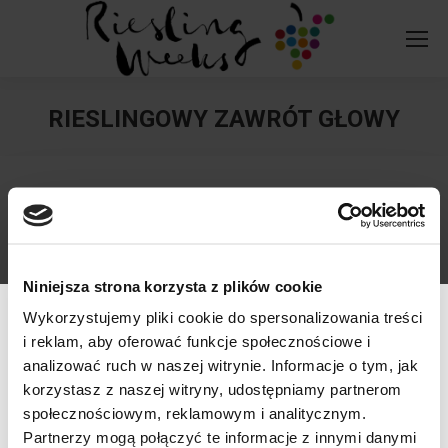
RIESLINGOWY ZAWRÓT GŁOWY
You are here:
Niniejsza strona korzysta z plików cookie
Wykorzystujemy pliki cookie do spersonalizowania treści
i reklam, aby oferować funkcje społecznościowe i
analizować ruch w naszej witrynie. Informacje o tym, jak
korzystasz z naszej witryny, udostępniamy partnerom
społecznościowym, reklamowym i analitycznym.
757445577
willaodkrywcow.pl
Werfikacja wieku
Partnerzy mogą połączyć te informacje z innymi danymi