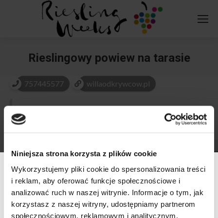
Rieslingowy powiew na tarasie
You are here:
757445577
willaodkrywcow.pl
2026-07-17
18:00
...
Niniejsza strona korzysta z plików cookie
Wykorzystujemy pliki cookie do spersonalizowania treści
i reklam, aby oferować funkcje społecznościowe i
venue
analizować ruch w naszej witrynie. Informacje o tym, jak
Hotel*** Willa Odkrywców
korzystasz z naszej witryny, udostępniamy partnerom
społecznościowym, reklamowym i analitycznym.
58-580 Szklarska Poręba, ul. Okrzei 25