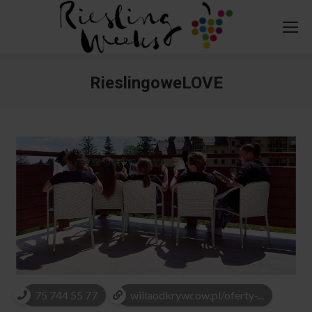
RieslingoweLOVE
You are here:
75 744 55 77
willaodkrywcow.pl/oferty-...