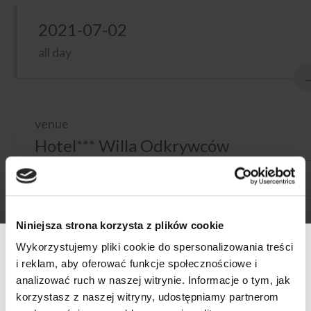
2021-07-02
all day
...
venue
Hotel*** Willa Odkrywców
58-580 Szklarska Poręba, ul. Okrzei 25
Niniejsza strona korzysta z plików cookie
Spędź dwa dni w Willi Odkrywców odkrywając niemieckie
rieslingi!
Wykorzystujemy pliki cookie do spersonalizowania treści
i reklam, aby oferować funkcje społecznościowe i
Hotel*** Willa Odkrywców jako zwycięzca Riesling Weeks
analizować ruch w naszej witrynie. Informacje o tym, jak
2017 (I miejsce) oraz laureat Riesling Weeks 2016 (II miejsce)
korzystasz z naszej witryny, udostępniamy partnerom
ogłasza akcję RieslingoweLOVE w terminie od 1 do 31 lipca