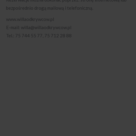
bezpośrednio drogą mailową i telefoniczną.
www.willaodkrywcow.pl
E-mail: willa@willaodkrywcow.pl
Tel.: 75 744 55 77, 75 712 28 88