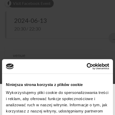
Visit Facebook Event
2024-06-13
20:30 / 22:30
...
venue
Whisky and Wine Place Wola
Jana Kazimierza 30
Niniejsza strona korzysta z plików cookie
Wykorzystujemy pliki cookie do spersonalizowania treści
Już 13 czerwca, w naszym lokalu na Jana Kazimierza 30
i reklam, aby oferować funkcje społecznościowe i
odbędzie się walka. Nie na nagie miecze i nie w klatce, a na
analizować ruch w naszej witrynie. Informacje o tym, jak
gusta i guściki. Po jednej stronie wina niemieckie od
korzystasz z naszej witryny, udostępniamy partnerom
producenta Kaiserbaum, a naprzeciwko wina z rozmaitych