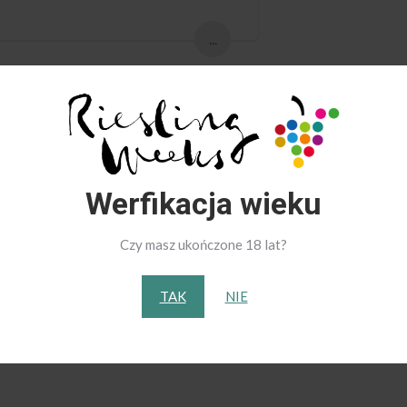
...
ce Mińska
Werfikacja wieku
 niemieckich win w naszych lokalach w Warszawie. Z okazji „Riesli
Czy masz ukończone 18 lat?
na. Zachęcamy do odwiedzenia nas w tych lokacjach:
TAK
NIE