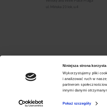
Whisky and Wine Place Praga
ul. Mińska 23 lok. u.4
Niniejsza strona korzysta
Wykorzystujemy pliki cook
i analizować ruch w naszej
partnerom społecznościow
innymi danymi otrzymanymi
Pokaż szczegóły
Copyright Niemiecki Instytut Wina 2020