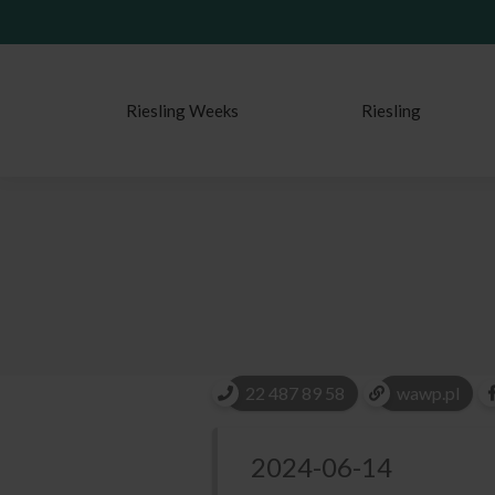
Riesling Weeks
Riesling
22 487 89 58
wawp.pl
2024-06-14