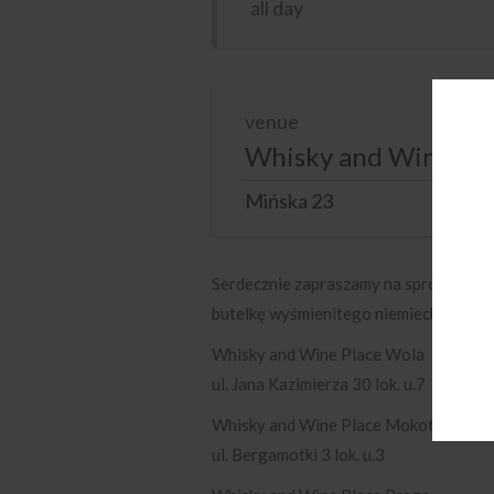
all day
venue
Whisky and Wine Pla
Mińska 23
Serdecznie zapraszamy na spróbowanie
butelkę wyśmienitego niemieckiego wi
Whisky and Wine Place Wola
ul. Jana Kazimierza 30 lok. u.7
Whisky and Wine Place Mokotów
ul. Bergamotki 3 lok. u.3