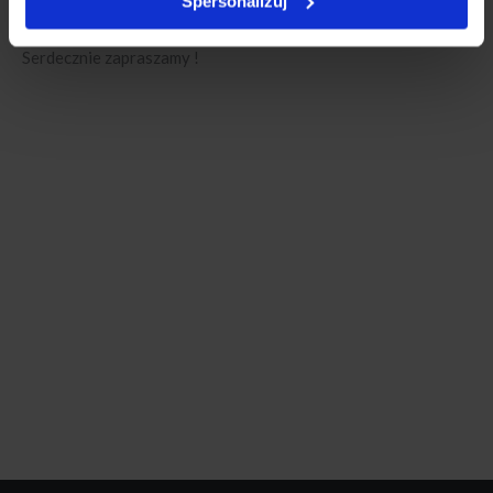
Spersonalizuj
https://https//https://app.evenea.pl/event/masterclassriesling/
Serdecznie zapraszamy !