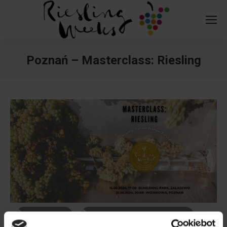
Poznań – Masterclass: Riesling
You are here:
730171800
app.evenea.pl/event/maste...