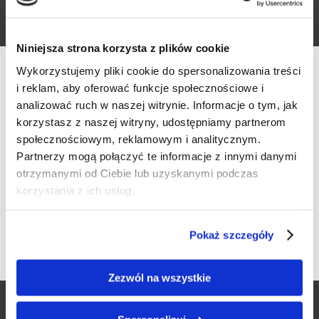
Visit Facebook Event
Niniejsza strona korzysta z plików cookie
2024-06-15
Wykorzystujemy pliki cookie do spersonalizowania treści
17:00 / 22:00
i reklam, aby oferować funkcje społecznościowe i
analizować ruch w naszej witrynie. Informacje o tym, jak
...
korzystasz z naszej witryny, udostępniamy partnerom
społecznościowym, reklamowym i analitycznym.
Werfikacja wieku
venue
Partnerzy mogą połączyć te informacje z innymi danymi
MineWine.pl
otrzymanymi od Ciebie lub uzyskanymi podczas
Czy masz ukończone 18 lat?
korzystania z ich usług.
Wojskowa 1, 60-792 Poznań
TAK
NIE
Pokaż szczegóły
Masterclass poświęcony rieslingom, prowadzony przez
Tomasza Prange- Barczyńskiego.
Zezwól na wszystkie
Zgłoszenia pod linkiem