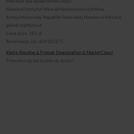
Patronat nad wydarzeniem objęli:
Niemiecki Instytut Wina @NiemieckiInstytutWina
Konsul Honorowy Republiki Federalnej Niemiec w Kielcach
@AndrzejMochoń
Cena za os. 185 zł.
Rezerwacje, tel.: 609202275
Kielce Riesling & Friends Degustation & MasterClass!
Polecamy się, bo będzie się działo!