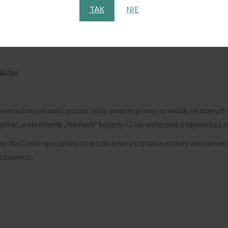
...
TAK
NIE
raków
z niemieckimi winami i poczuć istny zawrót głowy na widok nieznany
wybrać, a określenie „feinherb“ kojarzy Ci się wyłącznie z tajemniczą
 dla Ciebie specjalistyczne szkolenie z czytania etykiet win niemiec
h tajemnic.