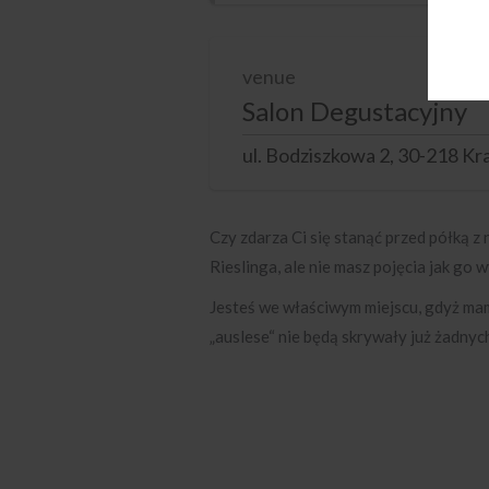
venue
Salon Degustacyjny
ul. Bodziszkowa 2, 30-218 K
Czy zdarza Ci się stanąć przed półką 
Rieslinga, ale nie masz pojęcia jak go 
Jesteś we właściwym miejscu, gdyż mamy
„auslese“ nie będą skrywały już żadnyc