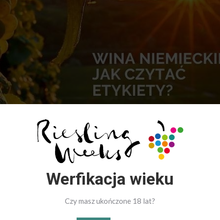
iemieckie-ja...
Werfikacja wieku
Czy masz ukończone 18 lat?