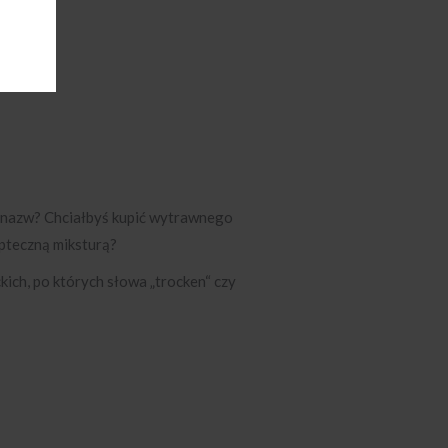
ch nazw? Chciałbyś kupić wytrawnego
 apteczną miksturą?
kich, po których słowa „trocken“ czy