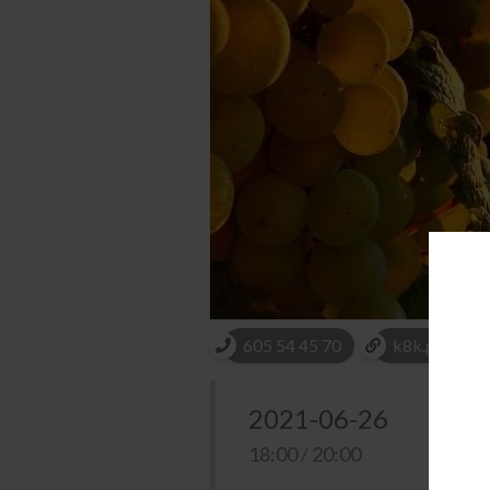
605 54 45 70
k8k.pl/wina-n
2021-06-26
18:00 / 20:00