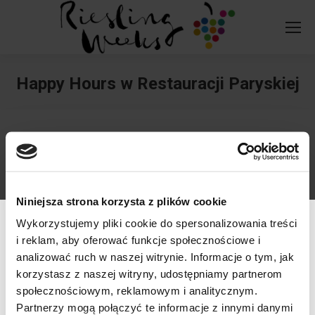
Happy Hours w Restauracji Paryskiej
You are here:
Niniejsza strona korzysta z plików cookie
Wykorzystujemy pliki cookie do spersonalizowania treści
i reklam, aby oferować funkcje społecznościowe i
analizować ruch w naszej witrynie. Informacje o tym, jak
korzystasz z naszej witryny, udostępniamy partnerom
społecznościowym, reklamowym i analitycznym.
509337777
hotelparyski.pl/news/happ...
Werfikacja wieku
Partnerzy mogą połączyć te informacje z innymi danymi