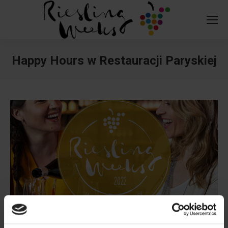
Happy Hours w Restauracji Paryskiej
You are here:
509337777
hotelparyski.pl/news/happ...