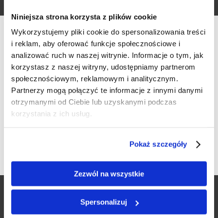
Niniejsza strona korzysta z plików cookie
2022-06-06
Wykorzystujemy pliki cookie do spersonalizowania treści
15:00
i reklam, aby oferować funkcje społecznościowe i
...
analizować ruch w naszej witrynie. Informacje o tym, jak
korzystasz z naszej witryny, udostępniamy partnerom
społecznościowym, reklamowym i analitycznym.
Werfikacja wieku
venue
Partnerzy mogą połączyć te informacje z innymi danymi
Hotel Paryski Art&Business
otrzymanymi od Ciebie lub uzyskanymi podczas
Czy masz ukończone 18 lat?
korzystania z ich usług.
ul. Paryskich 15, 34-500 Zakopane
TAK
NIE
Pokaż szczegóły
Serdecznie zapraszamy wszystkich Gości do skorzystania z
Happy Hours z winem Riesling w Restauracji Paryskiej, która
Zezwól na wszystkie
znajduje się w Hotelu Paryski Art&Business ****. W każdy
poniedziałek i czwartek w godzinach 15:00-18:00 znakomite
Spersonalizuj
wino Riesling będzie dostępne w wyjątkowych cenach.