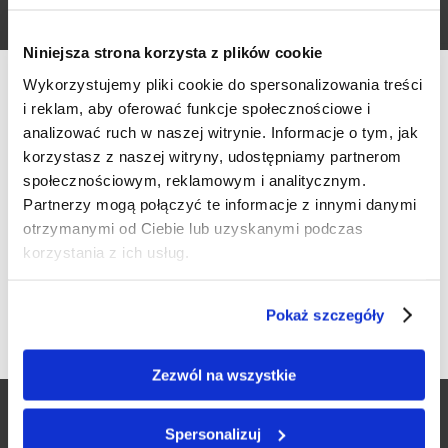
Visit Facebook Event
Niniejsza strona korzysta z plików cookie
2024-06-17
Wykorzystujemy pliki cookie do spersonalizowania treści
i reklam, aby oferować funkcje społecznościowe i
15:00 / 18:00
analizować ruch w naszej witrynie. Informacje o tym, jak
...
korzystasz z naszej witryny, udostępniamy partnerom
społecznościowym, reklamowym i analitycznym.
Werfikacja wieku
Partnerzy mogą połączyć te informacje z innymi danymi
venue
otrzymanymi od Ciebie lub uzyskanymi podczas
Hotel Paryski Art&Business
Czy masz ukończone 18 lat?
korzystania z ich usług.
ul. Paryskich 15, 34-500 Zakopane
TAK
NIE
Pokaż szczegóły
Serdecznie zapraszamy wszystkich Gości do skorzystania z
Zezwól na wszystkie
Happy Hours z winem Riesling w Restauracji Paryskiej, która
znajduje się w Hotelu Paryski Art&Business ****. W każdy
Spersonalizuj
poniedziałek i środę w godzinach 15:00-18:00 znakomite