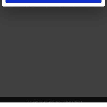
wino Riesling będzie dostępne w wyjątkowych cenach.
Copyright Niemiecki Instytut Wina 2020