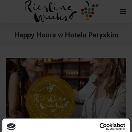
Happy Hours w Hotelu Paryskim
You are here:
509 337 777
hotelparyski.pl