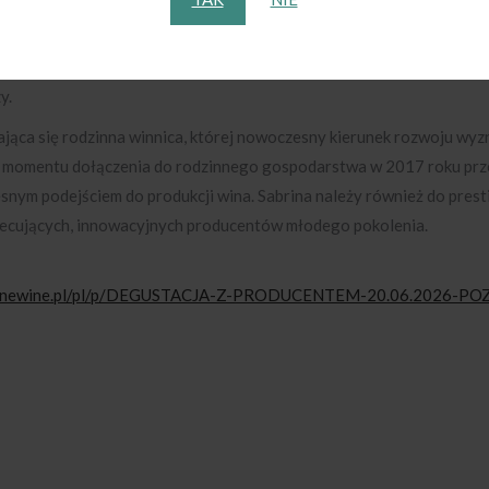
ecker, reprezentująca rodzinną winnicę Weingut Becker oraz swoją 
płynie pod znakiem Rieslinga, ale poznamy również charakterystyczne
burgunder. Nie zabraknie także interesujących autorskich kupaży, 
y.
jąca się rodzinna winnica, której nowoczesny kierunek rozwoju wyz
 od momentu dołączenia do rodzinnego gospodarstwa w 2017 roku prz
esnym podejściem do produkcji wina. Sabrina należy również do pre
biecujących, innowacyjnych producentów młodego pokolenia.
minewine.pl/pl/p/DEGUSTACJA-Z-PRODUCENTEM-20.06.2026-P