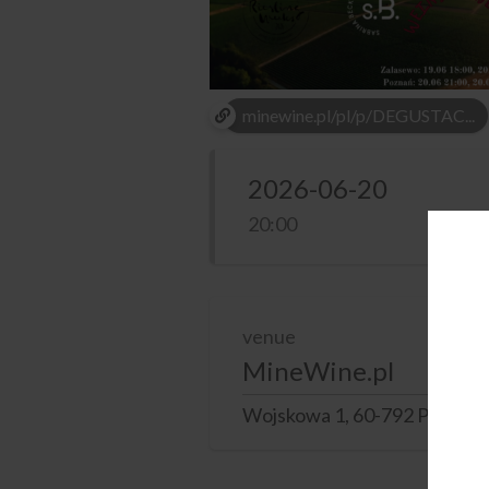
minewine.pl/pl/p/DEGUSTAC...
2026-06-20
20:00
venue
MineWine.pl
Wojskowa 1, 60-792 Poznań