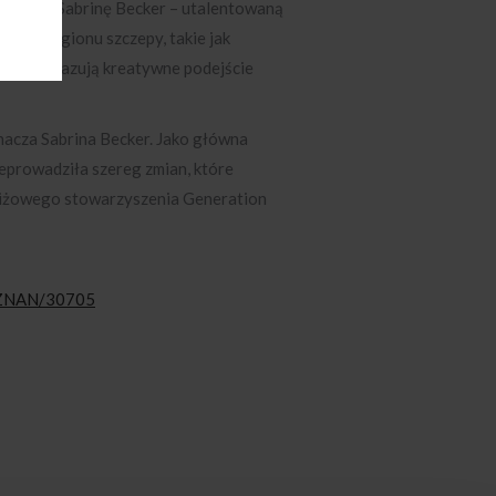
siostrę, Sabrinę Becker – utalentowaną
 dla regionu szczepy, takie jak
które pokazują kreatywne podejście
nacza Sabrina Becker. Jako główna
eprowadziła szereg zmian, które
stiżowego stowarzyszenia Generation
OZNAN/30705