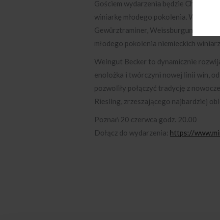
Gościem wydarzenia będzie Christina B
winiarkę młodego pokolenia. Wieczór u
Gewürztraminer, Weissburgunder i Grau
młodego pokolenia niemieckich winiarz
Weingut Becker to dynamicznie rozwija
enolożka i twórczyni nowej linii win,
pozwoliły połączyć tradycję z nowocz
Riesling, zrzeszającego najbardziej o
Poznań 20 czerwca godz. 20.00
Dołącz do wydarzenia:
https://www.