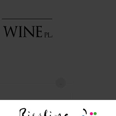
...
ce Wola