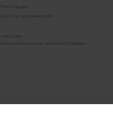
| ÖTW Erste Lage
na 20:30, ul. Jana Kazimierza 30
02 0874 1300
ierdzenia przelewu wraz ze zgłoszeniem. Dziękujemy!