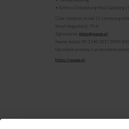
• Schloss Gobelsburg Ried Gaisberg 
Czas i miejsce: środa 21 czerwca godzi
Koszt degustacji: 79 zł
Zgłoszenia:
sklep@wawp.pl
Numer konta: 90 1140 2017 0000 43
Uprzejmie prosimy o przesyłanie potw
https://wawp.pl