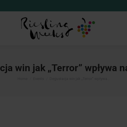
cja win jak „Terror” wpływa n
You are here:
Home
Events
Degustacja win jak „Terror” wpływa…