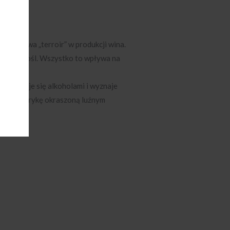
ę odgrywa „terroir” w produkcji wina.
 się winorośl. Wszystko to wpływa na
at zajmuje się alkoholami i wyznaje
a merytorykę okraszoną luźnym