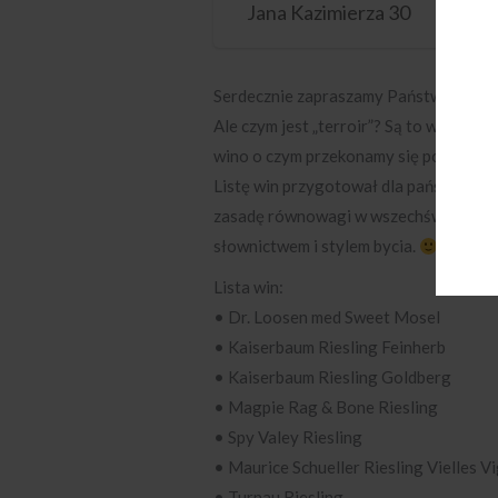
Jana Kazimierza 30
Serdecznie zapraszamy Państwa na degus
Ale czym jest „terroir”? Są to warunki
wino o czym przekonamy się podczas s
Listę win przygotował dla państwa Pawe
zasadę równowagi w wszechświecie i 
słownictwem i stylem bycia.
Lista win:
• Dr. Loosen med Sweet Mosel
• Kaiserbaum Riesling Feinherb
• Kaiserbaum Riesling Goldberg
• Magpie Rag & Bone Riesling
• Spy Valey Riesling
• Maurice Schueller Riesling Vielles V
• Turnau Riesling