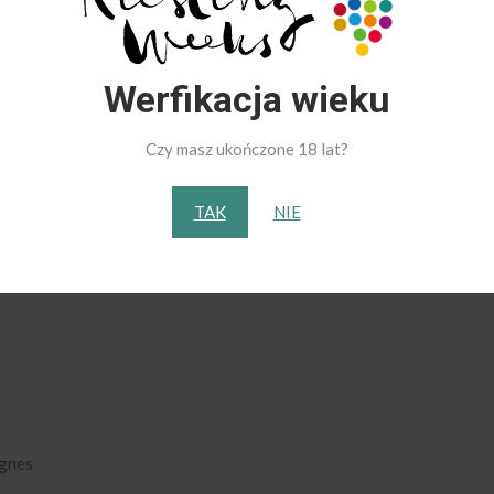
Werfikacja wieku
tację „rieslingów” z różnych stron świata. Przekonamy się jaką rol
 klimatyczne panujące w danym miejscu oraz gleba, na której uprawia
Czy masz ukończone 18 lat?
potkania.
ł Sikora, który również będzie prowadził degustację. Paweł od 12 l
TAK
NIE
dla przeciwwagi do poważnych sommelierów pod krawatami stawia n
ignes