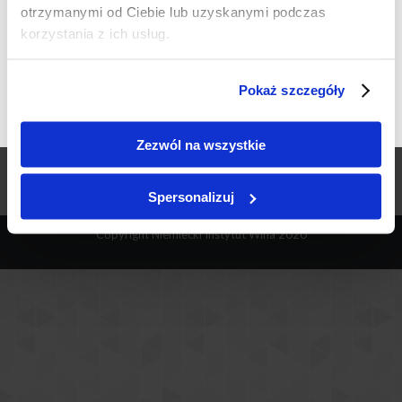
757445577
willaodkrywcow.pl
otrzymanymi od Ciebie lub uzyskanymi podczas
Czy masz ukończone 18 lat?
korzystania z ich usług.
2021-06-12
TAK
NIE
Pokaż szczegóły
11:00 / 22:00
...
Zezwól na wszystkie
W każdą sobotę odkryj z nami kolejną odsłonę Rieslinga-
Clemensbusch w roli głównej
Spersonalizuj
Copyright Niemiecki Instytut Wina 2020