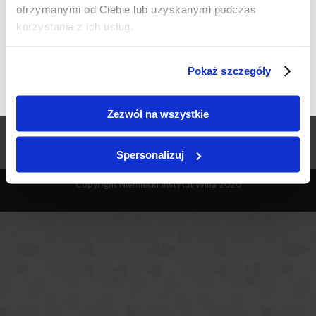
757445577
willaodkrywcow.pl
otrzymanymi od Ciebie lub uzyskanymi podczas
Czy masz ukończone 18 lat?
korzystania z ich usług.
2021-07-17
TAK
NIE
Pokaż szczegóły
00:00
...
Zezwól na wszystkie
W każdą sobotę odkryj z nami kolejną odsłonę Rieslinga-
Clemensbusch w roli głównej
Spersonalizuj
Copyright Niemiecki Instytut Wina 2020